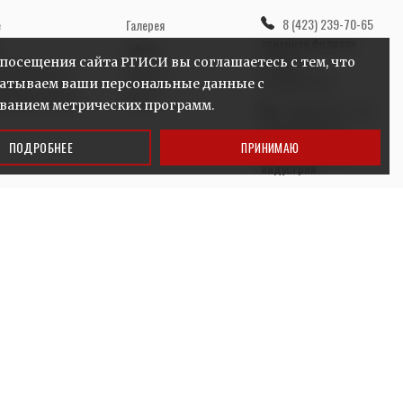
8 (423) 239-70-65
е
Галерея
приемная филиала
т
Афиша
РГИСИ в г.
 посещения сайта РГИСИ вы соглашаетесь с тем, что
ая библиотека
Новости
Владивостоке
атываем ваши персональные данные с
аваемые вопросы
Видео
ванием метрических программ.
8 (966) 282-21-28
администрация
ПОДРОБНЕЕ
ПРИНИМАЮ
Школы креативных
индустрий
vladivostok@rgisi.ru
ул. Уборевича, 10/3
ПН–ПТ, 9:00–18:00
СОЦИАЛЬНЫЕ СЕТИ