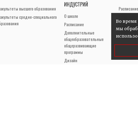
ИНДУСТРИЙ
акультеты высшего образования
Расписани
О школе
акультеты средне-специального
Студ. сове
Во время
бразования
Расписание
Электронн
мы обраб
Дополнительные
Часто зад
использо
общеобразовательные
общеразвивающие
программы
Дизайн
Фото- и видеопроизводство
Звукорежиссура и
современная электронная
музыка
Анимация
Интерактивные цифровые
технологии VR/AR/XR
Театр и театральные
технологии (куклы)
Театр и театральные