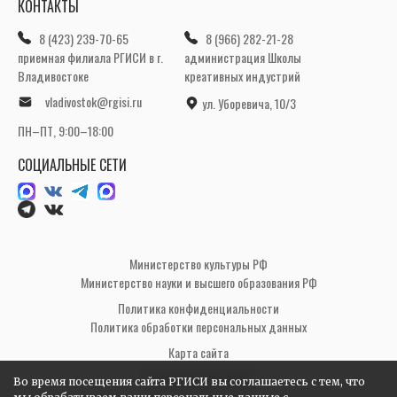
КОНТАКТЫ
8 (423) 239-70-65
8 (966) 282-21-28
приемная филиала РГИСИ в г.
администрация Школы
Владивостоке
креативных индустрий
vladivostok@rgisi.ru
ул. Уборевича, 10/3
ПН–ПТ, 9:00–18:00
СОЦИАЛЬНЫЕ СЕТИ
Министерство культуры РФ
Министерство науки и высшего образования РФ
Политика конфиденциальности
Политика обработки персональных данных
Карта сайта
© РГИСИ 1900–2026
Во время посещения сайта РГИСИ вы соглашаетесь с тем, что