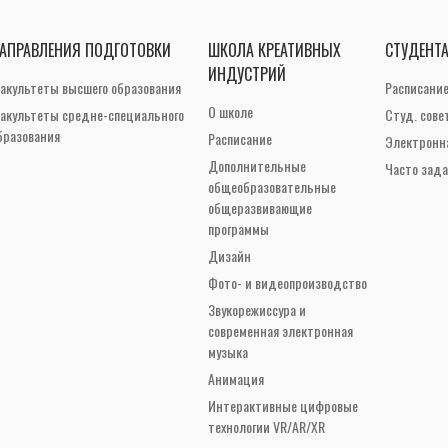
АПРАВЛЕНИЯ ПОДГОТОВКИ
ШКОЛА КРЕАТИВНЫХ
СТУДЕНТ
ИНДУСТРИЙ
акультеты высшего образования
Расписани
О школе
акультеты средне-специального
Студ. сове
бразования
Расписание
Электронн
Дополнительные
Часто зад
общеобразовательные
общеразвивающие
программы
Дизайн
Фото- и видеопроизводство
Звукорежиссура и
современная электронная
музыка
Анимация
Интерактивные цифровые
технологии VR/AR/XR