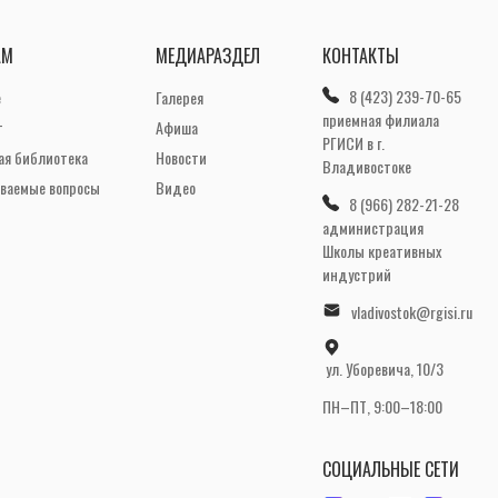
АМ
МЕДИАРАЗДЕЛ
КОНТАКТЫ
8 (423) 239-70-65
е
Галерея
приемная филиала
т
Афиша
РГИСИ в г.
ая библиотека
Новости
Владивостоке
аваемые вопросы
Видео
8 (966) 282-21-28
администрация
Школы креативных
индустрий
vladivostok@rgisi.ru
ул. Уборевича, 10/3
ПН–ПТ, 9:00–18:00
СОЦИАЛЬНЫЕ СЕТИ